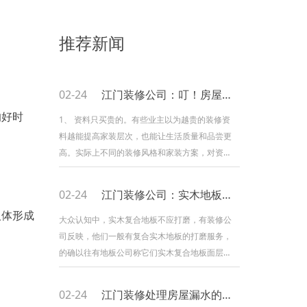
推荐新闻
02-24
江门装修公司：叮！房屋装修避坑四点
的好时
1、 资料只买贵的。有些业主以为越贵的装修资
料越能提高家装层次，也能让生活质量和品尝更
高。实际上不同的装修风格和家装方案，对资料
的原料、品种有纷歧样的要求，只要坚持协调性
和统一性，且达到低碳标准即可，纷歧定非要买
02-24
江门装修公司：实木地板可否打磨
贵的。 2、 装修不加约束。适当的装修可以
人体形成
提高美观性，营建良好的气氛和环境，然而过度
大众认知中，实木复合地板不应打磨，有装修公
的装修就拔苗助长。比如说墙面挂太多相框或字
司反映，他们一般有复合实木地板的打磨服务，
画、电视柜或博古架上摆放太多的饰品及陈列品
的确以往有地板公司称它们实木复合地板面层的
等，都会显得家里很
实木有4mm厚，因此起码能够打磨一至两
次。 其实理论上复合木地板因为面层是实
02-24
江门装修处理房屋漏水的方法
木，所以能够打磨，那为何大家认为实木复合地