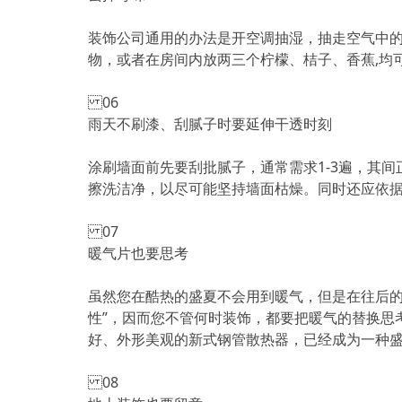
装饰公司通用的办法是开空调抽湿，抽走空气中
物，或者在房间内放两三个柠檬、桔子、香蕉,均
06
雨天不刷漆、刮腻子时要延伸干透时刻
涂刷墙面前先要刮批腻子，通常需求1-3遍，其间
擦洗洁净，以尽可能坚持墙面枯燥。同时还应依据
07
暖气片也要思考
虽然您在酷热的盛夏不会用到暖气，但是在往后的
性”，因而您不管何时装饰，都要把暖气的替换思
好、外形美观的新式钢管散热器，已经成为一种
08