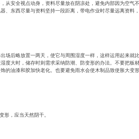
多，从安全视点动身，资料尽量放在阴凉处，避免内部因为空气
电器、东西尽量与资料坚持一段距离，带电作业时尽量远离资料
料出场后略放置一两天，使它与周围湿度一样，这样运用起来就
天湿度大时，储存时则需求采纳防潮、防变形的办法。不要把板
装饰的油漆和胶加快老化。也要避免雨水会使木制品致使胀大变
短变形，应当天然阴干。