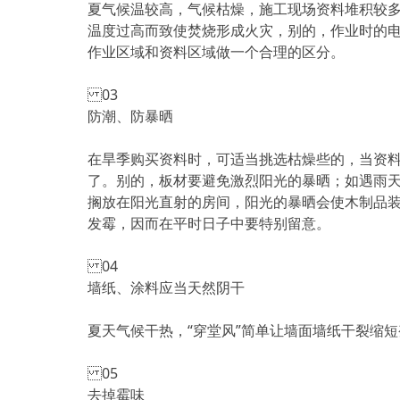
夏气候温较高，气候枯燥，施工现场资料堆积较
温度过高而致使焚烧形成火灾，别的，作业时的
作业区域和资料区域做一个合理的区分。
03
防潮、防暴晒
在旱季购买资料时，可适当挑选枯燥些的，当资
了。别的，板材要避免激烈阳光的暴晒；如遇雨
搁放在阳光直射的房间，阳光的暴晒会使木制品
发霉，因而在平时日子中要特别留意。
04
墙纸、涂料应当天然阴干
夏天气候干热，“穿堂风”简单让墙面墙纸干裂缩
05
去掉霉味