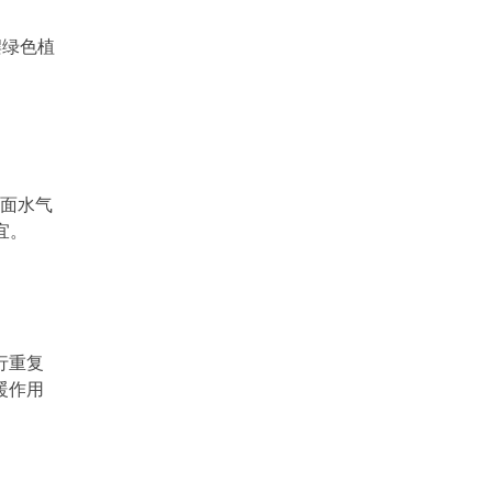
摆绿色植
墙面水气
宜。
行重复
暖作用