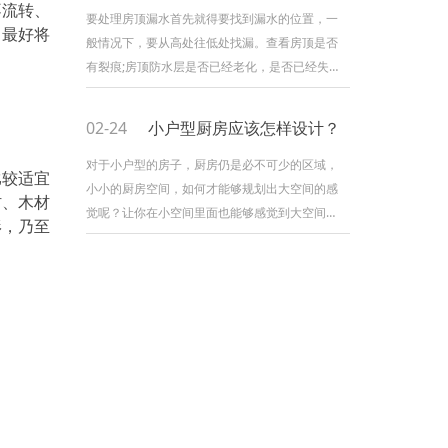
不流转、
板不应打磨？又为什么不建议大家打磨呢？因为
要处理房顶漏水首先就得要找到漏水的位置，一
，最好将
如果需要打磨的话有很多考虑因素。 1. 考虑
般情况下，要从高处往低处找漏。查看房顶是否
打磨地板公司质素 实木复合地板只有面层的
有裂痕;房顶防水层是否已经老化，是否已经失去
实木成份适合打磨，所以需
防水效果;防水卷材是否进入气泡，此外，还要查
看房顶天沟是否已经堵塞。 如果是有裂纹就
02-24
小户型厨房应该怎样设计？
需要水泥沙凿开成V字形，之后用防水材料刷，刷
完后需要再过一层水泥沙，注意面积要够大厚度
对于小户型的房子，厨房仍是必不可少的区域，
比较适宜
要够高。在水泥沙的边缘用界机界一条槽，这样
小小的厨房空间，如何才能够规划出大空间的感
材、木材
会粘得牢固。 如果不能找到漏水点，建议重
觉呢？让你在小空间里面也能够感觉到大空间的
形，乃至
新做防水，做的时
感觉。有了好心境，然后也就能够装修出美感的
厨房了。那现在海帝王装修就带咱们一起来看看
小户型整体厨房装修。 小户型整体厨房装修
规划，装修公司独特的风格，带给人们不少的灵
感与规划关键，这种小户型的厨房，让你发挥自
己的家居装修规划水平，由于小户型的房子成为
了现在人们的挑选标准。