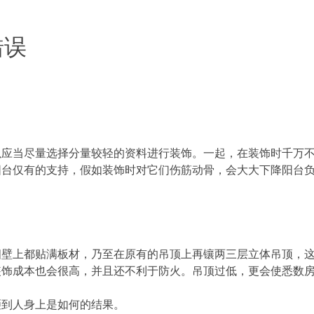
错误
以应当尽量选择分量较轻的资料进行装饰。一起，在装饰时千万
阳台仅有的支持，假如装饰时对它们伤筋动骨，会大大下降阳台
四壁上都贴满板材，乃至在原有的吊顶上再镶两三层立体吊顶，
装饰成本也会很高，并且还不利于防火。吊顶过低，更会使悉数
砸到人身上是如何的结果。