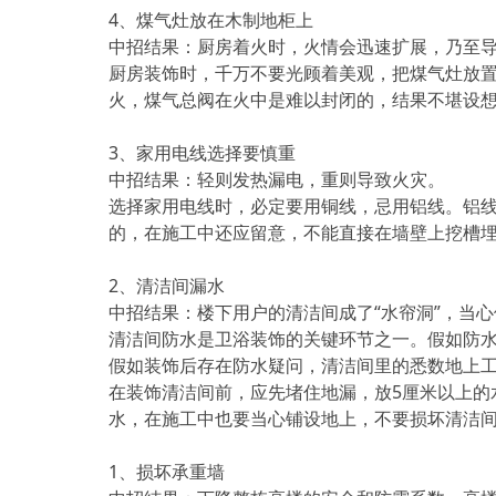
4、煤气灶放在木制地柜上
中招结果：厨房着火时，火情会迅速扩展，乃至
厨房装饰时，千万不要光顾着美观，把煤气灶放
火，煤气总阀在火中是难以封闭的，结果不堪设
3、家用电线选择要慎重
中招结果：轻则发热漏电，重则导致火灾。
选择家用电线时，必定要用铜线，忌用铝线。铝
的，在施工中还应留意，不能直接在墙壁上挖槽
2、清洁间漏水
中招结果：楼下用户的清洁间成了“水帘洞”，当心
清洁间防水是卫浴装饰的关键环节之一。假如防
假如装饰后存在防水疑问，清洁间里的悉数地上
在装饰清洁间前，应先堵住地漏，放5厘米以上的
水，在施工中也要当心铺设地上，不要损坏清洁
1、损坏承重墙