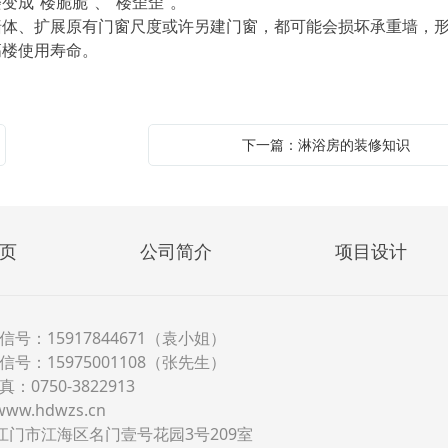
成“楼脆脆”、“楼歪歪”。
墙体、扩展原有门窗尺度或许另建门窗，都可能会损坏承重墙，
高楼使用寿命。
下一篇：淋浴房的装修知识
页
公司简介
项目设计
信号：15917844671（袁小姐）
信号：15975001108（张先生）
：0750-3822913
www.hdwzs.cn
江门市江海区名门壹号花园3号209室