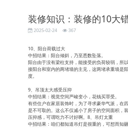
装修知识：装修的10大
2025-02-24
367
10、阳台荷载过大
中招结果：阳台倾斜，乃至悉数坠落。
阳台由于没有梁柱支持，能接受的负荷较弱，所
接阳台和室内的两堵墙的主见，这两堵承重墙是
度。
9、吊顶太大感受压抑
中招结果：视觉空间严峻变小，花钱买罪受。
有些住户在家居装饰时，为了寻求豪华气派，在
是不可取的。这么不仅减小了房子的空间面积，
压抑感，可谓吃力不讨好啊。8、吊灯太重
中招结果：咱们都知道吊灯是很重的，可想而知