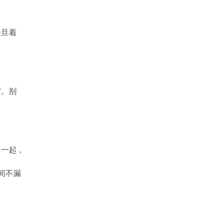
一旦着
灾。别
。一起，
间不漏