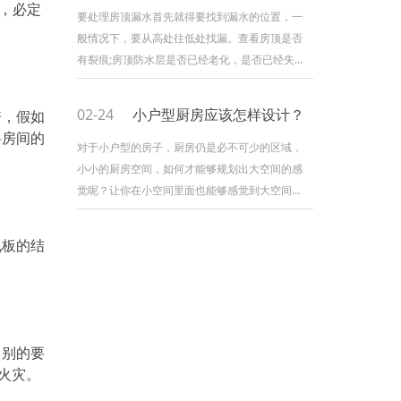
，必定
板不应打磨？又为什么不建议大家打磨呢？因为
要处理房顶漏水首先就得要找到漏水的位置，一
如果需要打磨的话有很多考虑因素。 1. 考虑
般情况下，要从高处往低处找漏。查看房顶是否
打磨地板公司质素 实木复合地板只有面层的
有裂痕;房顶防水层是否已经老化，是否已经失去
实木成份适合打磨，所以需
防水效果;防水卷材是否进入气泡，此外，还要查
看房顶天沟是否已经堵塞。 如果是有裂纹就
02-24
小户型厨房应该怎样设计？
倍，假如
需要水泥沙凿开成V字形，之后用防水材料刷，刷
将房间的
完后需要再过一层水泥沙，注意面积要够大厚度
对于小户型的房子，厨房仍是必不可少的区域，
要够高。在水泥沙的边缘用界机界一条槽，这样
小小的厨房空间，如何才能够规划出大空间的感
会粘得牢固。 如果不能找到漏水点，建议重
觉呢？让你在小空间里面也能够感觉到大空间的
新做防水，做的时
感觉。有了好心境，然后也就能够装修出美感的
厨房了。那现在海帝王装修就带咱们一起来看看
孔板的结
小户型整体厨房装修。 小户型整体厨房装修
规划，装修公司独特的风格，带给人们不少的灵
感与规划关键，这种小户型的厨房，让你发挥自
己的家居装修规划水平，由于小户型的房子成为
了现在人们的挑选标准。
。别的要
火灾。