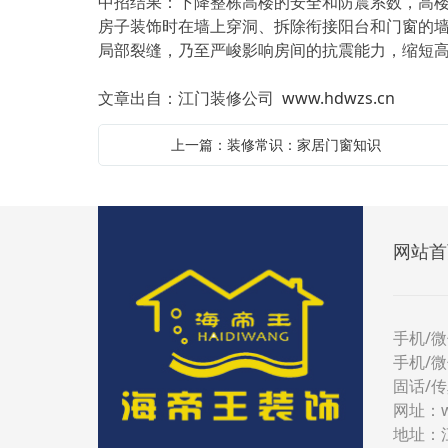
中招结果：下降整栋高楼的安全和防震系数，高楼变
房子装饰时在墙上穿洞、拆除衔接阳台和门窗的
局部裂缝，乃至严峻影响房间的抗震能力，缩短
文章出自：江门装修公司
www.hdwzs.cn
上一篇：装修常识：家居门窗知识
网站首
手机/微
手机/微
固话/传真
网址：
地址：