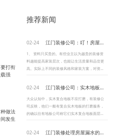
推荐新闻
02-24
江门装修公司：叮！房屋装修避坑四点
1、 资料只买贵的。有些业主以为越贵的装修资
料越能提高家装层次，也能让生活质量和品尝更
不要打衔
高。实际上不同的装修风格和家装方案，对资料
负载强
的原料、品种有纷歧样的要求，只要坚持协调性
和统一性，且达到低碳标准即可，纷歧定非要买
02-24
江门装修公司：实木地板可否打磨
贵的。 2、 装修不加约束。适当的装修可以
提高美观性，营建良好的气氛和环境，然而过度
大众认知中，实木复合地板不应打磨，有装修公
的装修就拔苗助长。比如说墙面挂太多相框或字
司反映，他们一般有复合实木地板的打磨服务，
这种做法
画、电视柜或博古架上摆放太多的饰品及陈列品
的确以往有地板公司称它们实木复合地板面层的
房间发生
等，都会显得家里很
实木有4mm厚，因此起码能够打磨一至两
次。 其实理论上复合木地板因为面层是实
02-24
江门装修处理房屋漏水的方法
木，所以能够打磨，那为何大家认为实木复合地