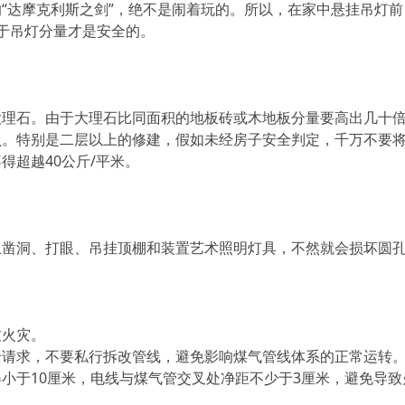
“达摩克利斯之剑”，绝不是闹着玩的。所以，在家中悬挂吊灯前
于吊灯分量才是安全的。
大理石。由于大理石比同面积的地板砖或木地板分量要高出几十
负。特别是二层以上的修建，假如未经房子安全判定，千万不要
得超越40公斤/平米。
上凿洞、打眼、吊挂顶棚和装置艺术照明灯具，不然就会损坏圆
致火灾。
全请求，不要私行拆改管线，避免影响煤气管线体系的正常运转
小于10厘米，电线与煤气管交叉处净距不少于3厘米，避免导致