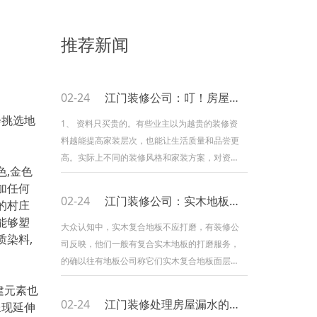
推荐新闻
02-24
江门装修公司：叮！房屋装修避坑四点
会挑选地
1、 资料只买贵的。有些业主以为越贵的装修资
料越能提高家装层次，也能让生活质量和品尝更
高。实际上不同的装修风格和家装方案，对资料
,金色
的原料、品种有纷歧样的要求，只要坚持协调性
加任何
和统一性，且达到低碳标准即可，纷歧定非要买
02-24
江门装修公司：实木地板可否打磨
的村庄
贵的。 2、 装修不加约束。适当的装修可以
能够塑
提高美观性，营建良好的气氛和环境，然而过度
大众认知中，实木复合地板不应打磨，有装修公
染料,
的装修就拔苗助长。比如说墙面挂太多相框或字
司反映，他们一般有复合实木地板的打磨服务，
画、电视柜或博古架上摆放太多的饰品及陈列品
的确以往有地板公司称它们实木复合地板面层的
等，都会显得家里很
实木有4mm厚，因此起码能够打磨一至两
建元素也
次。 其实理论上复合木地板因为面层是实
02-24
江门装修处理房屋漏水的方法
呈现延伸
木，所以能够打磨，那为何大家认为实木复合地