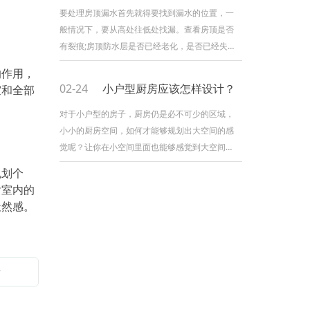
板不应打磨？又为什么不建议大家打磨呢？因为
要处理房顶漏水首先就得要找到漏水的位置，一
如果需要打磨的话有很多考虑因素。 1. 考虑
般情况下，要从高处往低处找漏。查看房顶是否
打磨地板公司质素 实木复合地板只有面层的
有裂痕;房顶防水层是否已经老化，是否已经失去
实木成份适合打磨，所以需
防水效果;防水卷材是否进入气泡，此外，还要查
的作用，
看房顶天沟是否已经堵塞。 如果是有裂纹就
02-24
小户型厨房应该怎样设计？
室和全部
需要水泥沙凿开成V字形，之后用防水材料刷，刷
完后需要再过一层水泥沙，注意面积要够大厚度
对于小户型的房子，厨房仍是必不可少的区域，
要够高。在水泥沙的边缘用界机界一条槽，这样
小小的厨房空间，如何才能够规划出大空间的感
会粘得牢固。 如果不能找到漏水点，建议重
觉呢？让你在小空间里面也能够感觉到大空间的
新做防水，做的时
感觉。有了好心境，然后也就能够装修出美感的
规划个
厨房了。那现在海帝王装修就带咱们一起来看看
含室内的
小户型整体厨房装修。 小户型整体厨房装修
天然感。
规划，装修公司独特的风格，带给人们不少的灵
感与规划关键，这种小户型的厨房，让你发挥自
己的家居装修规划水平，由于小户型的房子成为
了现在人们的挑选标准。
？