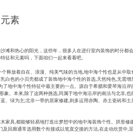
和元素
沙滩和热心的阳光，这些年，很多人在进行室内装饰的时分都
饰特征和元素吗，下面咱们一起来看看吧。
个释放着自在、浪漫、纯美气味的当地,地中海个性也是从中取色
乳白色的小贝壳都成了装饰地中海个性的首选,天然纯色,无需增
成为了地中海个性特征中最主要的一点。源自于希腊和爱琴海沿岸
的形象。本来,除了这两种挑选,同属于地中海沿岸的南法与北非,也
蓝、绿为主;北非一带的居家修建,则多运用赤陶、赤土瓷砖和土质
家具,都能够轻易地打造出梦想中的地中海装饰个性。拱形修
门及回廊通常选用数个衔接或以笔直交接的方法,在走动欣赏中,