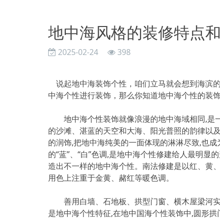
地中海风格的装修特点
2025-02-24
398
说起地中海装饰个性，咱们立马就会想到海滨的
中海个性进行装饰，那么你知道地中海个性的装
地中海个性装饰就像浪漫的地中海域相同,是一
的沙滩、湛蓝的天空和大海、阳光普照的韵律以及
的润饰,把地中海纯美的一面体现的淋淋尽致,也
的“蓝”、“白”色调,是地中海个性修建给人最明显
造出不一样的地中海个性。南法修建是以红、黄、
用色上注重于金黄、赭红等暖色调。
善用白墙、石地板、拱型门窗、横木屋梁河实木
是地中海个性特征,在地中国海个性装饰中,圆形拱