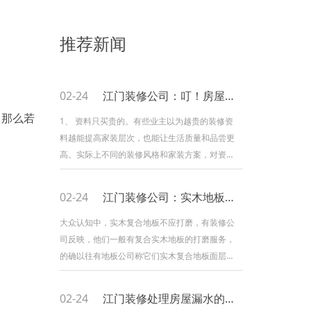
推荐新闻
02-24
江门装修公司：叮！房屋装修避坑四点
。那么若
1、 资料只买贵的。有些业主以为越贵的装修资
料越能提高家装层次，也能让生活质量和品尝更
高。实际上不同的装修风格和家装方案，对资料
的原料、品种有纷歧样的要求，只要坚持协调性
和统一性，且达到低碳标准即可，纷歧定非要买
02-24
江门装修公司：实木地板可否打磨
贵的。 2、 装修不加约束。适当的装修可以
提高美观性，营建良好的气氛和环境，然而过度
大众认知中，实木复合地板不应打磨，有装修公
的装修就拔苗助长。比如说墙面挂太多相框或字
司反映，他们一般有复合实木地板的打磨服务，
画、电视柜或博古架上摆放太多的饰品及陈列品
的确以往有地板公司称它们实木复合地板面层的
等，都会显得家里很
实木有4mm厚，因此起码能够打磨一至两
次。 其实理论上复合木地板因为面层是实
02-24
江门装修处理房屋漏水的方法
木，所以能够打磨，那为何大家认为实木复合地