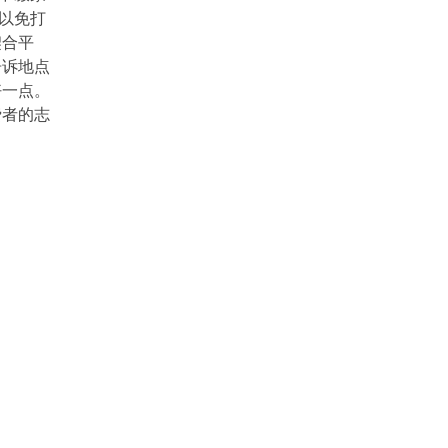
以免打
契合平
告诉地点
好一点。
费者的志