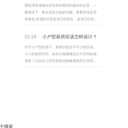
板不应打磨？又为什么不建议大家打磨呢？因为
要处理房顶漏水首先就得要找到漏水的位置，一
如果需要打磨的话有很多考虑因素。 1. 考虑
般情况下，要从高处往低处找漏。查看房顶是否
打磨地板公司质素 实木复合地板只有面层的
有裂痕;房顶防水层是否已经老化，是否已经失去
实木成份适合打磨，所以需
防水效果;防水卷材是否进入气泡，此外，还要查
看房顶天沟是否已经堵塞。 如果是有裂纹就
02-24
小户型厨房应该怎样设计？
需要水泥沙凿开成V字形，之后用防水材料刷，刷
完后需要再过一层水泥沙，注意面积要够大厚度
对于小户型的房子，厨房仍是必不可少的区域，
要够高。在水泥沙的边缘用界机界一条槽，这样
小小的厨房空间，如何才能够规划出大空间的感
会粘得牢固。 如果不能找到漏水点，建议重
觉呢？让你在小空间里面也能够感觉到大空间的
新做防水，做的时
感觉。有了好心境，然后也就能够装修出美感的
厨房了。那现在海帝王装修就带咱们一起来看看
小户型整体厨房装修。 小户型整体厨房装修
规划，装修公司独特的风格，带给人们不少的灵
感与规划关键，这种小户型的厨房，让你发挥自
己的家居装修规划水平，由于小户型的房子成为
了现在人们的挑选标准。
中缀家