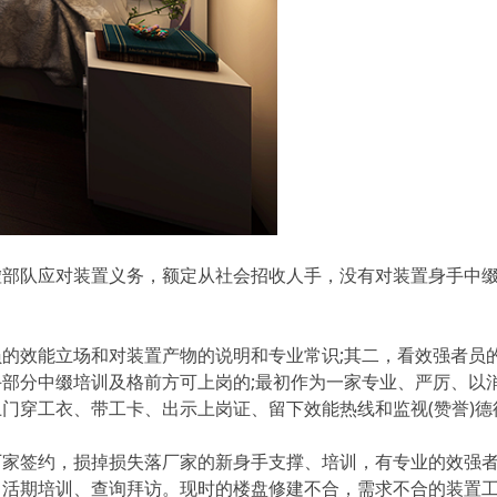
虚部队应对装置义务，额定从社会招收人手，没有对装置身手中
。
的效能立场和对装置产物的说明和专业常识;其二，看效强者员
部分中缀培训及格前方可上岗的;最初作为一家专业、严厉、以
门穿工衣、带工卡、出示上岗证、留下效能热线和监视(赞誉)德
厂家签约，损掉损失落厂家的新身手支撑、培训，有专业的效强
，活期培训、查询拜访。现时的楼盘修建不合，需求不合的装置