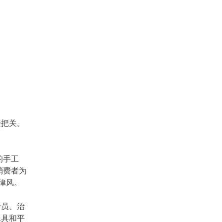
缀把关。
的手工
消费者为
律风。
者员、治
工具和平