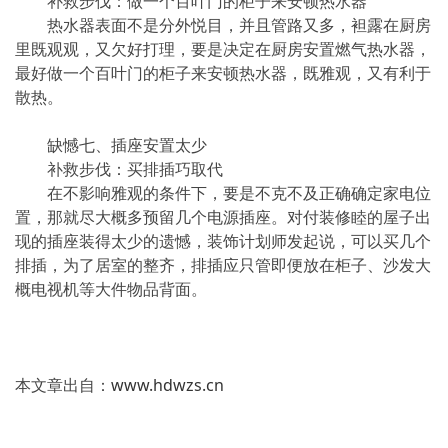
补救步伐：做一个百叶门的柜子来安顿热水器
热水器表面不是分外悦目，并且管路又多，袒露在厨房
里既观观，又欠好打理，要是决定在厨房安置燃气热水器，
最好做一个百叶门的柜子来安顿热水器，既雅观，又有利于
散热。
缺憾七、插座安置太少
补救步伐：买排插巧取代
在不影响雅观的条件下，要是不克不及正确确定家电位
置，那就尽大概多预留几个电源插座。对付装修睦的屋子出
现的插座装得太少的遗憾，装饰计划师发起说，可以买几个
排插，为了居室的整齐，排插应只管即便放在柜子、沙发大
概电视机等大件物品背面。
本文章出自：
www.hdwzs.cn