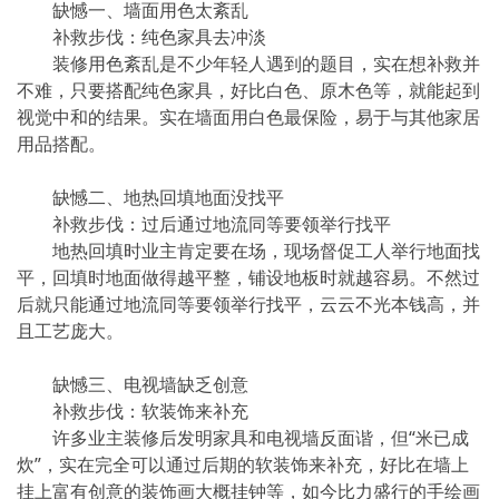
缺憾一、墙面用色太紊乱
补救步伐：纯色家具去冲淡
装修用色紊乱是不少年轻人遇到的题目，实在想补救并
不难，只要搭配纯色家具，好比白色、原木色等，就能起到
视觉中和的结果。实在墙面用白色最保险，易于与其他家居
用品搭配。
缺憾二、地热回填地面没找平
补救步伐：过后通过地流同等要领举行找平
地热回填时业主肯定要在场，现场督促工人举行地面找
平，回填时地面做得越平整，铺设地板时就越容易。不然过
后就只能通过地流同等要领举行找平，云云不光本钱高，并
且工艺庞大。
缺憾三、电视墙缺乏创意
补救步伐：软装饰来补充
许多业主装修后发明家具和电视墙反面谐，但“米已成
炊”，实在完全可以通过后期的软装饰来补充，好比在墙上
挂上富有创意的装饰画大概挂钟等，如今比力盛行的手绘画